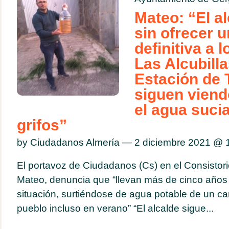
Mateo: “El a
sin ofrecer 
definitiva a 
Las Alcubilla
Estación de 
siguen viend
el agua suci
grifos”
by Ciudadanos Almería — 2 diciembre 2021 @
El portavoz de Ciudadanos (Cs) en el Consistor
Mateo, denuncia que “llevan más de cinco años
situación, surtiéndose de agua potable de un ca
pueblo incluso en verano” “El alcalde sigue...