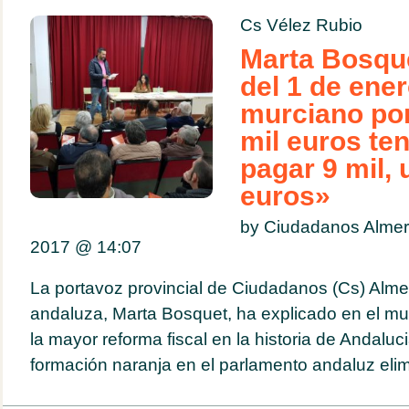
Cs Vélez Rubio
Marta Bosque
del 1 de ene
murciano por
mil euros te
pagar 9 mil, 
euros»
by Ciudadanos Almer
2017 @
14:07
La portavoz provincial de Ciudadanos (Cs) Alme
andaluza, Marta Bosquet, ha explicado en el mu
la mayor reforma fiscal en la historia de Andaluc
formación naranja en el parlamento andaluz elim