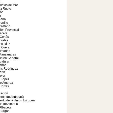
r
uetas de Mar
ez Rubio
or
r
gena
onillo
Castaño
ión Provincial
bacete
Cortés
orales
mo Díaz
l Overa
rimadas
 Manzanares
mblea General
Andújar
Cañas
is Rodríguez
arín
oler
 López
de Ambrox
Torres
zación
ento de Andalucía
ento de la Unión Europea
ia de Almería
Albacete
 Burgos