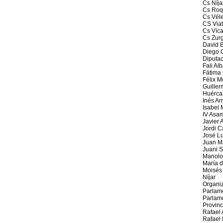
Cs Níja
Cs Roq
Cs Vél
CS Viat
Cs Víca
Cs Zur
David B
Diego 
Diputac
Fali Al
Fátima 
Félix M
Guiller
Huérca
Inés Ar
Isabel
IV Asa
Javier 
Jordi 
José Lu
Juan M
Juani S
Manolo
María 
Moisés 
Níjar
Organi
Parlam
Parlam
Provinc
Rafael 
Rafael