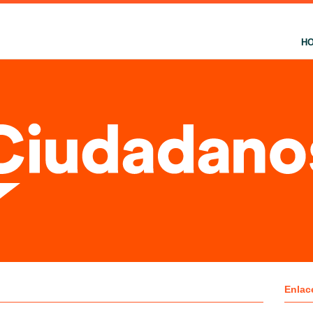
H
Enlac