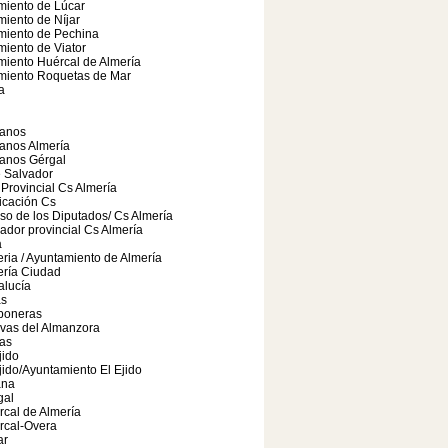
miento de Lúcar
iento de Níjar
miento de Pechina
iento de Viator
iento Huércal de Almería
miento Roquetas de Mar
a
anos
anos Almería
anos Gérgal
e Salvador
Provincial Cs Almería
cación Cs
o de los Diputados/ Cs Almería
ador provincial Cs Almería
a
ria / Ayuntamiento de Almería
ería Ciudad
alucía
as
boneras
vas del Almanzora
as
jido
jido/Ayuntamiento El Ejido
ana
gal
cal de Almería
rcal-Overa
ar