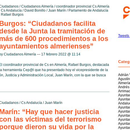
Ciudadanos
/
Ciudadanos Almería
/
coordinador provincial Cs Almería
/
Cs Andalucía
/
David Bonillo
/
Juan Marín
/
Parlamento de Andalucía
/
Rafael Burgos
Burgos: “Ciudadanos facilita
desde la Junta la tramitación de
Tweets 
más de 600 procedimientos a los
ayuntamientos almerienses”
by Ciudadanos Almería — 17 febrero 2022 @
11:14
Categ
El coordinador provincial de Cs en Almería, Rafael Burgos, destacada
la herramienta Cep@l que ha presentado hoy el vicepresidente de la
Adrián
, Justicia y Administración Local, Juan Marín, con la que se busca
Agustí
Almerí
Andrés
Arrima
Ayuntam
Ayuntam
Ciudadanos
/
Cs Andalucía
/
Juan Marín
Andalu
Ayunta
Marín: “Hay que hacer justicia
Ayuntam
Ayuntam
con las víctimas del terrorismo
Ayunta
Ayunta
porque dieron su vida por la
Ayuntam