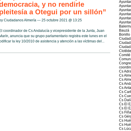
Ayunta
democracia, y no rendirle
Ayuntam
pleitesía a Otegui por un sillón”
Ayunta
Ayuntam
Ayuntam
by Ciudadanos Almería — 25 octubre 2021 @
13:25
Ayunta
Balerm
Bauzá
El coordinador de Cs Andalucía y vicepresidente de la Junta, Juan
Bonillo
Marín, anuncia que su grupo parlamentario registra este lunes en el
Ciudad
ficar la ley 10/2010 de asistencia y atención a las víctimas del...
Ciudad
Ciudad
Clotild
Comité 
Comuni
Congres
coordin
Cs Adr
Cs Alme
Cs Alm
Cs And
Cs Ant
Cs Car
Cs Cue
Cs Dalí
Cs El E
Cs El E
Cs Fiñ
Cs Gér
Cs Huér
Cs Hué
Cs Lúc