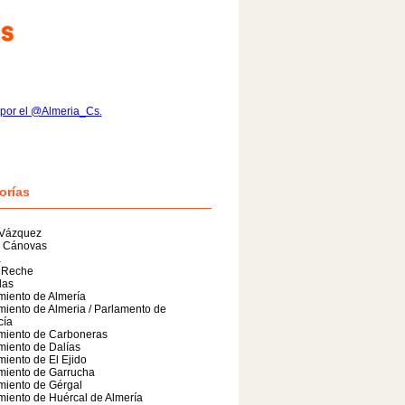
por el @Almeria_Cs.
orías
 Vázquez
n Cánovas
a
 Reche
das
iento de Almería
iento de Almeria / Parlamento de
cía
miento de Carboneras
iento de Dalías
iento de El Ejido
miento de Garrucha
miento de Gérgal
iento de Huércal de Almería