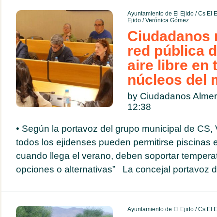
Ayuntamiento de El Ejido
/
Cs El E
Ejido
/
Verónica Gómez
Ciudadanos r
red pública d
aire libre en
núcleos del 
by Ciudadanos Almer
12:38
• Según la portavoz del grupo municipal de CS,
todos los ejidenses pueden permitirse piscinas 
cuando llega el verano, deben soportar temperat
opciones o alternativas” La concejal portavoz de
Ayuntamiento de El Ejido
/
Cs El E