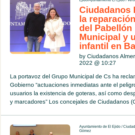
Ejido/Ayuntamiento El Ejido
/
Ver
Ciudadanos E
la reparació
del Pabellón
Municipal y 
infantil en B
by Ciudadanos Almer
2022 @
10:27
La portavoz del Grupo Municipal de Cs ha recla
Gobierno “actuaciones inmediatas ante el pelig
usuarios la existencia de goteras, así como des
y marcadores” Los concejales de Ciudadanos (C
Ayuntamiento de El Ejido
/
Ciuda
Gómez