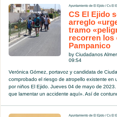
Ayuntamiento de El Ejido
/
Cs El E
CS El Ejido so
arreglo «urg
tramo «pelig
recorren los
Pampanico
by Ciudadanos Alme
09:54
Verónica Gómez, portavoz y candidata de Ciud
comprobado el riesgo de atropello existente en
por niños El Ejido. Jueves 04 de mayo de 2023.
que lamentar un accidente aquí». Así de contund
Ayuntamiento de El Ejido
/
Cs El E