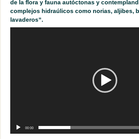
de la flora y fauna autóctonas y contemplan
complejos hidraúlicos como norias, aljibes, 
lavaderos”.
Reproductor
de
vídeo
00:00