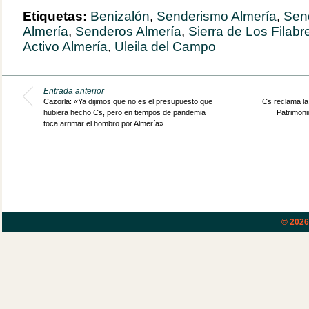
Etiquetas:
Benizalón
,
Senderismo Almería
,
Send
Almería
,
Senderos Almería
,
Sierra de Los Filabr
Activo Almería
,
Uleila del Campo
Entrada anterior
Cazorla: «Ya dijimos que no es el presupuesto que
Cs reclama la
hubiera hecho Cs, pero en tiempos de pandemia
Patrimoni
toca arrimar el hombro por Almería»
© 202