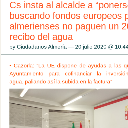
Cs insta al alcalde a “poners
buscando fondos europeos p
almerienses no paguen un 2
recibo del agua
by Ciudadanos Almería — 20 julio 2020 @
10:4
•
Cazorla: “
La UE dispone de ayudas a las qu
Ayuntamiento para cofinanciar la inversi
agua,
paliando así la subida en la factura
”