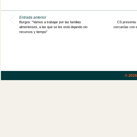
Entrada anterior
Burgos: “Vamos a trabajar por las familias
CS presenta 
almerienses, a las que se les está dejando sin
cercanías con e
recursos y tiempo”
© 202