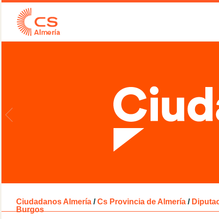
Ciudadanos Almería
/
Cs Provincia de Almería
/
Diputac
Burgos