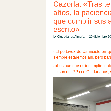
Cazorla: «Tras t
años, la pacienci
que cumplir sus 
escrito»
by Ciudadanos Almería — 20 diciembre 
El portavoz de C
s
insiste en q
•
siempre estaremos ahí, pero par
«Los numerosos incumplimientos
•
no son del PP con Ciudadanos, s