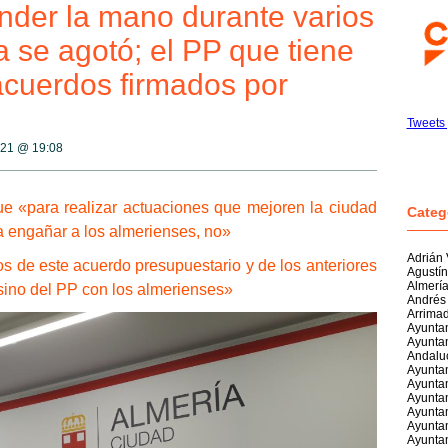
ender la mano durante varios
a se agotó; el PP que tiene
acuerdos firmados por
Tweets 
2021 @
19:08
ue «para realizar actuaciones que mejoren la ciudad
Categ
a engañar a los almerienses, no»
Adrián
 de este acuerdo presupuestario y de los anteriores
Agustí
Almerí
ino del PP con los almerienses»
Andrés
Arrima
Ayuntam
Ayuntam
Andalu
Ayunta
Ayuntam
Ayuntam
Ayunta
Ayunta
Ayuntam