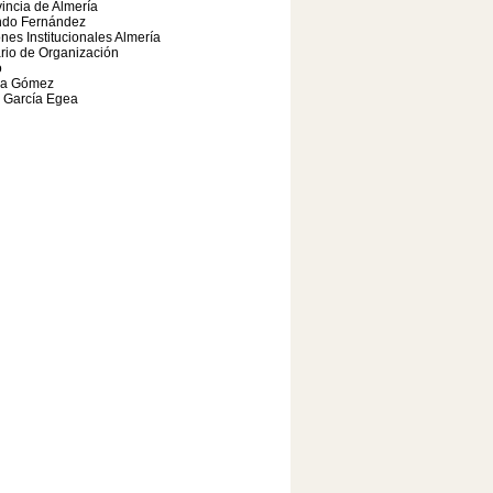
incia de Almería
do Fernández
nes Institucionales Almería
rio de Organización
o
ca Gómez
 García Egea