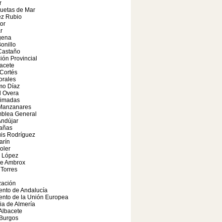
r
uetas de Mar
ez Rubio
or
r
gena
onillo
Castaño
ión Provincial
bacete
Cortés
orales
mo Díaz
l Overa
rimadas
 Manzanares
mblea General
Andújar
Cañas
is Rodríguez
arín
oler
 López
de Ambrox
Torres
zación
ento de Andalucía
ento de la Unión Europea
ia de Almería
Albacete
 Burgos