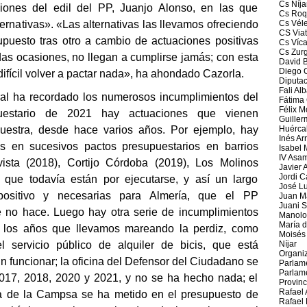
Cs Níja
ciones del edil del PP, Juanjo Alonso, en las que
Cs Roq
rnativas». «Las alternativas las llevamos ofreciendo
Cs Vél
CS Viat
uesto tras otro a cambio de actuaciones positivas
Cs Víca
Cs Zur
as ocasiones, no llegan a cumplirse jamás; con esta
David B
Diego 
 difícil volver a pactar nada», ha ahondado Cazorla.
Diputac
Fali Al
ral
ha recordado los numerosos incumplimientos del
Fátima 
Félix M
uestario de 2021 hay actuaciones que vienen
Guiller
nuestra, desde hace varios años. Por ejemplo, hay
Huérca
Inés Ar
das en
sucesivos pactos
presupuestarios en barrios
Isabel
IV Asa
ista (2018), Cortijo Córdoba (2019),
Los Molinos
Javier 
Jordi 
ue todavía están por ejecutarse, y así un largo
José Lu
positivo y necesarias para Almería, que el PP
Juan M
Juani S
e no hace.
Luego hay otra serie de incumplimientos
Manolo
María 
r los años que llevamos mareando la perdiz, como
Moisés 
el servicio público de alquiler de bicis,
que
está
Níjar
Organi
n funcionar; la oficina del Defensor del Ciudadano se
Parlam
Parlam
2017, 2018, 2020 y 2021, y no se ha hecho nada; el
Provinc
Rafael 
va de la Campsa se ha metido en el presupuesto de
Rafael