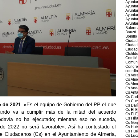
Ayunta
Ayuntam
Ayunta
Ayuntam
Ayuntam
Ayunta
Balerm
Bauzá
Bonillo
Ciudad
Ciudad
Ciudad
Clotild
Comité 
Comuni
Congres
coordin
Cs Adr
Cs Alme
Cs Alm
Cs And
Cs Ant
Cs Car
Cs Cue
e
de 2021.
«
E
s el
equipo de Gobierno
del PP el que
Cs Dalí
Cs El E
uándo va a cumplir más de la mitad del acuerdo
Cs El E
Cs Fiñ
odavía no ha ejecutado; mientras eso no suceda,
Cs Gér
 de 2022 no será favorable». Así ha contestado el
Cs Huér
Cs Hué
de Ciudadanos (Cs) en el Ayuntamiento de Almería,
Cs Lúc