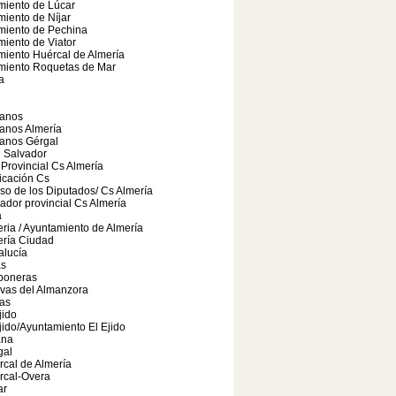
miento de Lúcar
iento de Níjar
miento de Pechina
iento de Viator
iento Huércal de Almería
miento Roquetas de Mar
a
anos
anos Almería
anos Gérgal
e Salvador
Provincial Cs Almería
cación Cs
o de los Diputados/ Cs Almería
ador provincial Cs Almería
a
ria / Ayuntamiento de Almería
ería Ciudad
alucía
as
boneras
vas del Almanzora
as
jido
jido/Ayuntamiento El Ejido
ana
gal
cal de Almería
rcal-Overa
ar