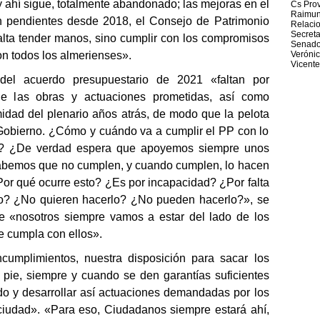
 ahí sigue, totalmente abandonado; las mejoras en el
Cs Prov
Raimun
n pendientes desde 2018, el Consejo de Patrimonio
Relacio
Secreta
alta tender manos, sino cumplir con los compromisos
Senad
con todos los almerienses».
Veróni
Vicente
del acuerdo presupuestario de 2021 «faltan por
de las obras y actuaciones prometidas,
así como
dad del plenario años atrás,
de modo que la pelota
 Gobierno. ¿Cómo y cuándo va a cumplir el PP con lo
? ¿De verdad espera que apoyemos siempre unos
sabemos que
no cumplen,
y cuando cumplen, lo hacen
or qué ocurre esto? ¿Es por incapacidad? ¿Por falta
o? ¿No quieren hacerlo? ¿No pueden hacerlo?»
, se
 «nosotros siempre vamos a estar del lado de los
 cumpla con ellos».
ncumplimientos, nuestra disposición para sacar los
pie, siempre y cuando se den garantías suficientes
o y desarrollar así
actuaciones demandadas por los
ciudad
»
.
«
Para eso, Ciudadanos siempre estará ahí,