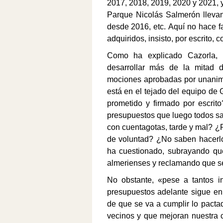
2017, 2018, 2019, 2020 y 2021, y
Parque Nicolás Salmerón lleva
desde 2016,
etc.
Aquí no hace f
adquiridos, insisto, por escrito, 
Como ha explicado Cazorla, 
desarrollar más de la mitad 
mociones aprobadas por unanimi
está en el tejado del equipo de
prometido
y firmado por escrito
presupuestos que luego
todos 
con cuentagotas, tarde y mal?
¿P
de voluntad? ¿No saben hacerl
ha cuestionado,
subrayando que
almerienses y reclamando que se
No obstante, «
pese a tantos i
presupuestos adelante sigue en 
de que se va a cumplir lo pactad
vecinos y que mejoran nuestra 