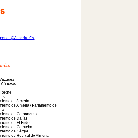
por el @Almeria_Cs.
orías
 Vázquez
n Cánovas
a
 Reche
das
iento de Almería
iento de Almeria / Parlamento de
cía
miento de Carboneras
iento de Dalías
iento de El Ejido
miento de Garrucha
miento de Gérgal
iento de Huércal de Almería