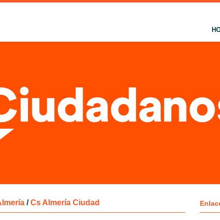
H
Almería
/
Cs Almería Ciudad
Enlac