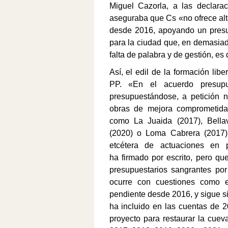
Miguel Cazorla, a las declara
aseguraba que Cs «no ofrece alte
desde 2016, apoyando un presup
para la ciudad que, en demasiad
falta de palabra y de gestión, es
A
sí, el edil
de la formación libe
PP.
«
En el acuerdo presup
presupuestándose, a petición 
obras de mejora comprometi
como La Juaida (2017), Bellav
(2020)
o Loma Cabrera (2017) q
etcétera de actuaciones en 
ha
firmado
por escrito, pero qu
presupuestarios sangrantes po
ocurre con cuestiones como
pendiente desde 2016, y sigue si
ha incluido en las cuentas de 
proyecto para restaurar la cue