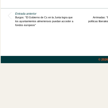
Entrada anterior
Burgos: “El Gobierno de Cs en la Junta logra que
Arrimadas: “E
los ayuntamientos almerienses puedan acceder a
políticas libera
fondos europeos”
© 202