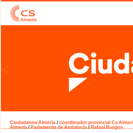
Ciudadanos Almería
/
coordinador provincial Cs Almer
Almería
/
Parlamento de Andalucía
/
Rafael Burgos