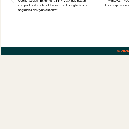
Cecilio Vargas “Exigimos a PP y VOX que hagan
Montoya: “Prop
cumplir los derechos laborales de los vigilantes de
las compras en 
seguridad del Ayuntamiento”
© 202