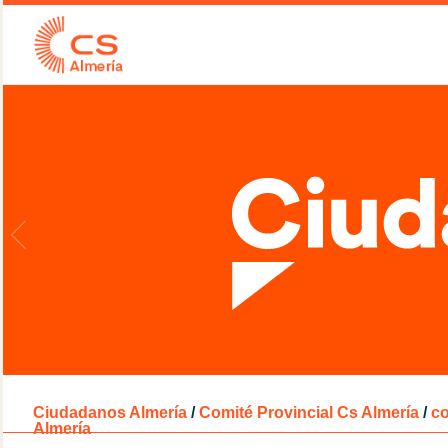
Ciudadanos Almería
/
Comité Provincial Cs Almería
/
co
Almería