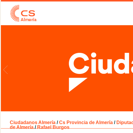
Ciudadanos Almería
/
Cs Provincia de Almería
/
Diputac
de Almería
/
Rafael Burgos