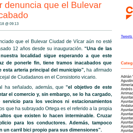
 denuncia que el Bulevar
acabado
2018 @
09:13
Tweets 
nciado que el Bulevar Ciudad de Vícar aún no esté
asado 12 años desde su inauguración.
“Una de las
nuestra localidad sigue esperando a que este
z de ponerle fin, tiene tramos inacabados que
Categ
esta arteria principal del municipio”,
ha afirmado
cejal de Ciudadanos en el Consistorio vicario.
Adrián
Agustí
Almerí
pal ha señalado, además, que
“el objetivo de este
Andrés
Arrima
ntar el comercio y, sin embargo, se lo ha cargado,
Ayuntam
e servicio para los vecinos ni estacionamientos
Ayuntam
Andalu
os que ha subrayado Ortega es el referido a la propia
Ayunta
Ayuntam
saltos que existen lo hacen interminable. Cruzar
Ayuntam
plicio para los conductores. Además, tampoco
Ayunta
Ayunta
un carril bici propio para sus dimensiones”.
Ayuntam