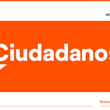
H
Enlac