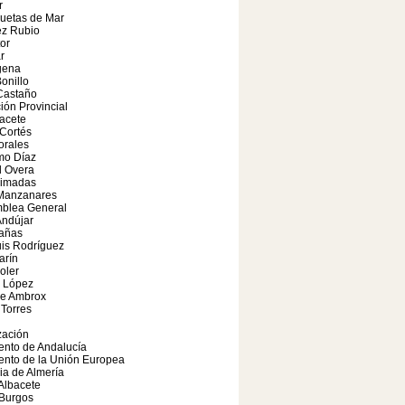
r
uetas de Mar
ez Rubio
or
r
gena
onillo
Castaño
ión Provincial
bacete
Cortés
orales
mo Díaz
l Overa
rimadas
 Manzanares
mblea General
Andújar
Cañas
is Rodríguez
arín
oler
 López
de Ambrox
Torres
zación
ento de Andalucía
ento de la Unión Europea
ia de Almería
Albacete
 Burgos