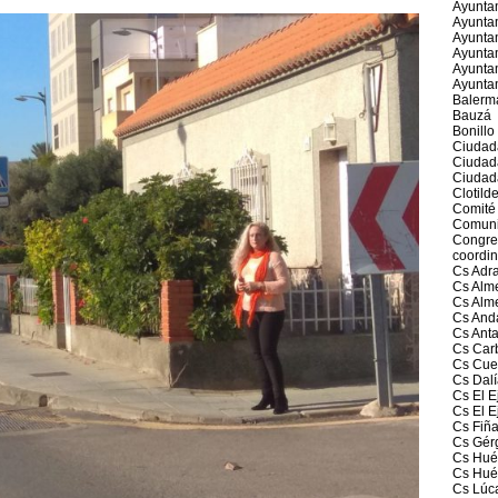
Ayunta
Ayuntam
Ayunta
Ayuntam
Ayuntam
Ayunta
Balerm
Bauzá
Bonillo
Ciudad
Ciudad
Ciudad
Clotild
Comité 
Comuni
Congres
coordin
Cs Adr
Cs Alme
Cs Alm
Cs And
Cs Ant
Cs Car
Cs Cue
Cs Dalí
Cs El E
Cs El E
Cs Fiñ
Cs Gér
Cs Huér
Cs Hué
Cs Lúc