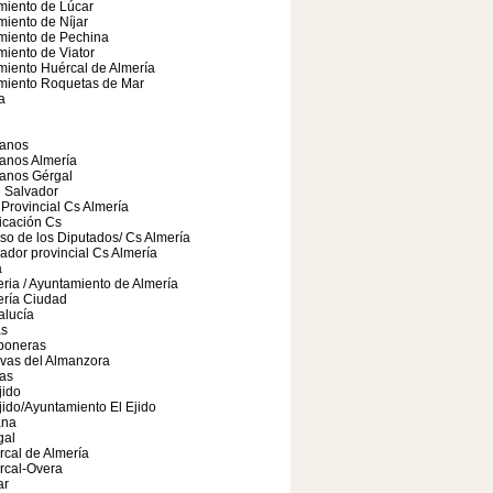
miento de Lúcar
iento de Níjar
miento de Pechina
iento de Viator
iento Huércal de Almería
miento Roquetas de Mar
a
anos
anos Almería
anos Gérgal
e Salvador
Provincial Cs Almería
cación Cs
o de los Diputados/ Cs Almería
ador provincial Cs Almería
a
ria / Ayuntamiento de Almería
ería Ciudad
alucía
as
boneras
vas del Almanzora
as
jido
jido/Ayuntamiento El Ejido
ana
gal
cal de Almería
rcal-Overa
ar