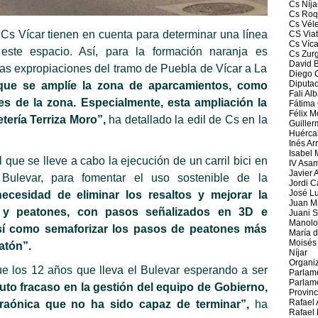
Cs Níja
Cs Roq
Cs Vél
s Vícar tienen en cuenta para determinar una línea
CS Viat
Cs Víca
 este espacio. Así, para la formación naranja es
Cs Zur
David B
las expropiaciones del tramo de Puebla de Vícar a La
Diego 
Diputac
que se amplíe la zona de aparcamientos, como
Fali Al
es de la zona. Especialmente, esta ampliación la
Fátima 
Félix M
etería Terriza Moro”,
ha detallado la edil de Cs en la
Guiller
Huérca
Inés Ar
Isabel
 que se lleve a cabo la ejecución de un carril bici en
IV Asa
Javier 
Bulevar, para fomentar el uso sostenible de la
Jordi 
José Lu
necesidad de eliminar los resaltos y mejorar la
Juan M
s y peatones, con pasos señalizados en 3D e
Juani S
Manolo
así como semaforizar los pasos de peatones más
María 
Moisés 
atón”.
Níjar
Organi
e los 12 años que lleva el Bulevar esperando a ser
Parlam
Parlam
to fracaso en la gestión del equipo de Gobierno,
Provinc
Rafael 
raónica que no ha sido capaz de terminar”,
ha
Rafael