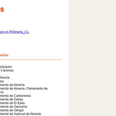
por el @Almeria_Cs.
orías
 Vázquez
n Cánovas
a
 Reche
das
iento de Almería
iento de Almeria / Parlamento de
cía
miento de Carboneras
iento de Dalías
iento de El Ejido
miento de Garrucha
miento de Gérgal
iento de Huércal de Almería